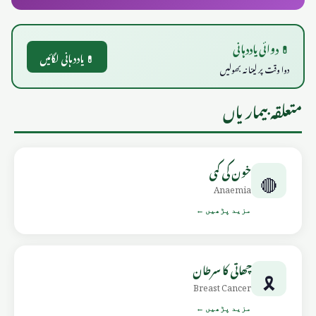
💊 دوائی یاددہانی
💊 یاددہانی لگائیں
دوا وقت پر لینا نہ بھولیں
متعلقہ بیماریاں
خون کی کمی
🔴
Anaemia
مزید پڑھیں ←
چھاتی کا سرطان
🎗️
Breast Cancer
مزید پڑھیں ←