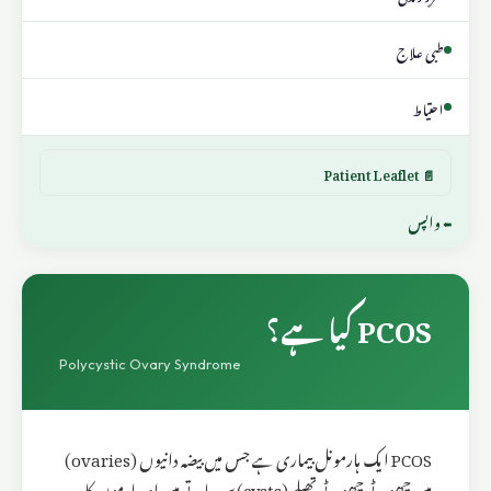
طبی علاج
احتیاط
📄 Patient Leaflet
⬅ واپس
PCOS کیا ہے؟
Polycystic Ovary Syndrome
PCOS ایک ہارمونل بیماری ہے جس میں بیضہ دانیوں (ovaries)
میں چھوٹے چھوٹے تھیلے (cysts) بن جاتے ہیں اور ہارمون کا