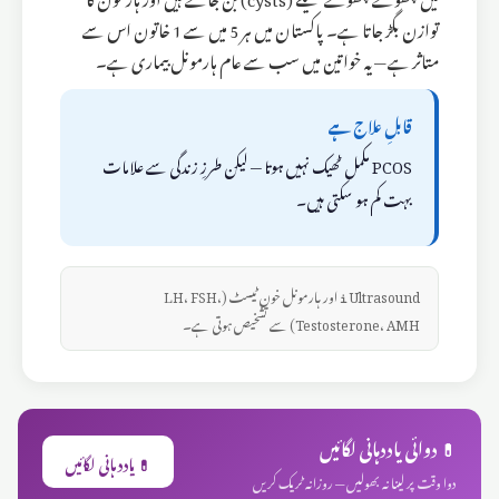
توازن بگڑ جاتا ہے۔ پاکستان میں ہر 5 میں سے 1 خاتون اس سے
متاثر ہے — یہ خواتین میں سب سے عام ہارمونل بیماری ہے۔
قابلِ علاج ہے
PCOS مکمل ٹھیک نہیں ہوتا — لیکن طرزِ زندگی سے علامات
بہت کم ہو سکتی ہیں۔
ℹ️ Ultrasound اور ہارمونل خون ٹیسٹ (LH، FSH،
Testosterone، AMH) سے تشخیص ہوتی ہے۔
💊 دوائی یاددہانی لگائیں
💊 یاددہانی لگائیں
دوا وقت پر لینا نہ بھولیں — روزانہ ٹریک کریں