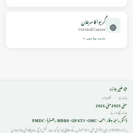
گریوا کا سرطان
🔴
Cervical Cancer
مزید پڑھیں ←
📋 طبی جائزہ
جائزہ لیا
اگلا جائزہ
مئی 2025
مئی 2026
جائزہ لینے والے
ڈاکٹر راجہ وقار احمد · MBBS · GP ST3 · GMC رجسٹرڈ · PMDC
یہ مواد WHO اور بین الاقوامی طبی رہنما اصولوں کے مطابق تیار کیا گیا ہے۔ مکمل لانچ سے پہلے طبی جائزہ جاری