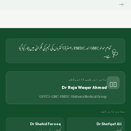
ہے۔
🩺
تمام مواد GMC اور PMDC رجسٹرڈ ڈاکٹروں کی ٹیم کی نگرانی میں تیار کیا گیا
ہے۔
👨‍⚕️
بانی اور طبی ڈائریکٹر
Dr Raja Waqar Ahmad
GP ST3 · GMC · PMDC ·
Shifaara Medical Group
ہماری ماہر ٹیم
Dr Shahid Farooq
Dr Shafqat Ali