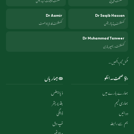
کنسلٹنٹ جی پی
کنسلٹنٹ ایکیوٹ میڈیسن
Dr Aamir
Dr Saqib Hassan
کنسلٹنٹ پیڈیاٹریشن
کنسلٹنٹ کارڈیالوجسٹ
Dr Muhammad Tanveer
کنسلٹنٹ ریسپیریٹری
مکمل ٹیم دیکھیں →
🩺 صحت۔انفو
🦠 بیماریاں
ہمارے بارے میں
ذیابیطس
ہماری ٹیم
بلڈ پریشر
دوائیں
ڈینگی
ہم سے رابطہ
تپ دق
ہیپاٹائٹس