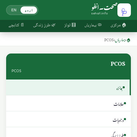
صحت۔انفو
🩺
اردو
EN
sehat.info
🏠 مرکزی
🦠 بیماریاں
🧮 ٹولز
🌿 طرزِ زندگی
📄 کتابچے
🏠
›
بیماریاں
›
PCOS
PCOS
PCOS
جائزہ
علامات
وجوہات
طرزِ زندگی