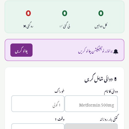
0
0
0
کل دوائیں
لی گئی ✅
رہ گئی ❌
🔔
براؤزر نوٹیفیکیشن چالو کریں
چالو کریں
💊 دوائی شامل کریں
دوائی کا نام
خوراک
کتنی بار روزانہ
وقت 1