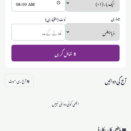
بیماری
نوٹ (اختیاری)
💊 شامل کریں
آج کی دوائیں
🔄 آج ری سیٹ
ابھی کوئی دوائی نہیں
📅 ماضی کا ریکارڈ