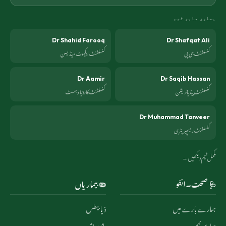
ہماری ماہر ٹیم
Dr Shahid Farooq
Dr Shafqat Ali
کنسلٹنٹ جی پی
کنسلٹنٹ ایکیوٹ میڈیسن
Dr Aamir
Dr Saqib Hassan
کنسلٹنٹ پیڈیاٹریشن
کنسلٹنٹ کارڈیالوجسٹ
Dr Muhammad Tanveer
کنسلٹنٹ ریسپیریٹری
مکمل ٹیم دیکھیں →
🩺 صحت۔انفو
🦠 بیماریاں
ہمارے بارے میں
ذیابیطس
ہماری ٹیم
بلڈ پریشر