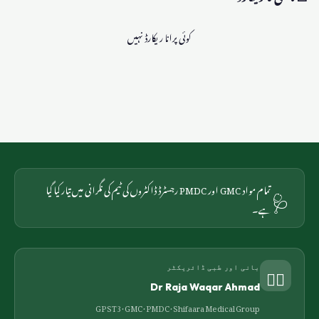
کوئی پرانا ریکارڈ نہیں
🩺
تمام مواد GMC اور PMDC رجسٹرڈ ڈاکٹروں کی ٹیم کی نگرانی میں تیار کیا گیا
ہے۔
👨‍⚕️
بانی اور طبی ڈائریکٹر
Dr Raja Waqar Ahmad
GP ST3 · GMC · PMDC ·
Shifaara Medical Group