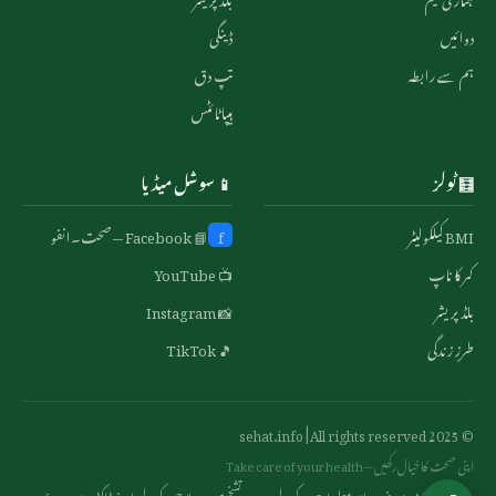
دوائیں
ڈینگی
ہم سے رابطہ
تپ دق
ہیپاٹائٹس
🧮 ٹولز
📱 سوشل میڈیا
BMI کیلکولیٹر
f
📘 Facebook — صحت۔انفو
کمر کا ناپ
📺 YouTube
بلڈ پریشر
📸 Instagram
طرزِ زندگی
🎵 TikTok
© 2025 sehat.info | All rights reserved
اپنی صحت کا خیال رکھیں — Take care of your health
یہ ویب سائٹ صرف عام معلومات کے لیے ہے۔ تشخیص و علاج کے لیے اپنے ڈاکٹر سے رجوع