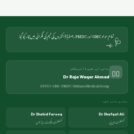
🩺
تمام مواد GMC اور PMDC رجسٹرڈ ڈاکٹروں کی ٹیم کی نگرانی میں تیار کیا گیا
ہے۔
👨‍⚕️
بانی اور طبی ڈائریکٹر
Dr Raja Waqar Ahmad
GP ST3 · GMC · PMDC ·
Shifaara Medical Group
ہماری ماہر ٹیم
Dr Shahid Farooq
Dr Shafqat Ali
کنسلٹنٹ جی پی
کنسلٹنٹ ایکیوٹ میڈیسن