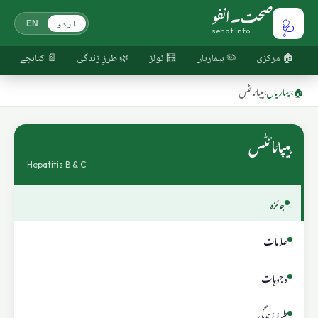
صحت۔انفو
🩺
اردو
EN
sehat.info
🏠 مرکزی
🦠 بیماریاں
🧮 ٹولز
🌿 طرزِ زندگی
📄 کتابچے
🏠
›
بیماریاں
›
ہیپاٹائٹس
ہیپاٹائٹس
Hepatitis B & C
جائزہ
علامات
وجوہات
طرزِ زندگی