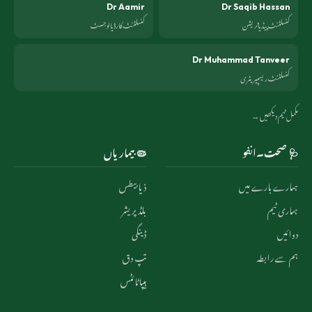
Dr Aamir
Dr Saqib Hassan
کنسلٹنٹ پیڈیاٹریشن
کنسلٹنٹ کارڈیالوجسٹ
Dr Muhammad Tanveer
کنسلٹنٹ ریسپیریٹری
مکمل ٹیم دیکھیں →
🩺 صحت۔انفو
🦠 بیماریاں
ہمارے بارے میں
ذیابیطس
ہماری ٹیم
بلڈ پریشر
دوائیں
ڈینگی
ہم سے رابطہ
تپ دق
ہیپاٹائٹس