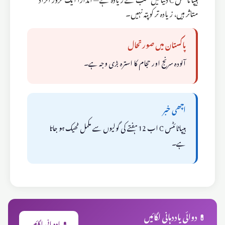
متاثر ہیں، زیادہ تر کو پتہ نہیں۔
پاکستان میں صورتحال
آلودہ سرنج اور حجام کا استرہ بڑی وجہ ہے۔
اچھی خبر
ہیپاٹائٹس C اب 12 ہفتے کی گولیوں سے مکمل ٹھیک ہو جاتا
ہے۔
💊 دوائی یاددہانی لگائیں
💊 یاددہانی لگائیں