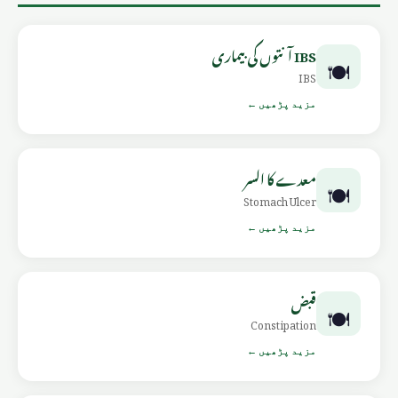
IBS آنتوں کی بیماری
🍽️
IBS
مزید پڑھیں ←
معدے کا السر
🍽️
Stomach Ulcer
مزید پڑھیں ←
قبض
🍽️
Constipation
مزید پڑھیں ←