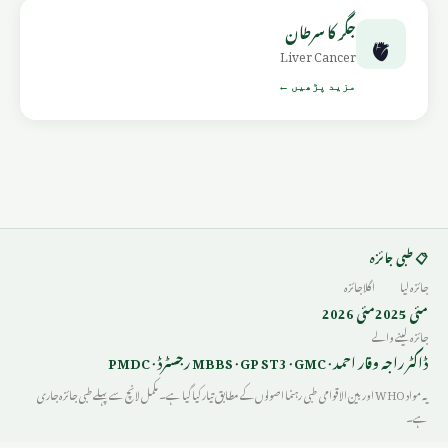
جگر کا سرطان
🫀
Liver Cancer
مزید پڑھیں ←
📋 طبی جائزہ
جائزہ لیا
اگلا جائزہ
مئی 2025
مئی 2026
جائزہ لینے والے
ڈاکٹر راجہ وقار احمد · MBBS · GP ST3 · GMC رجسٹرڈ · PMDC
یہ مواد WHO اور بین الاقوامی طبی رہنما اصولوں کے مطابق تیار کیا گیا ہے۔ مکمل لانچ سے پہلے طبی جائزہ جاری
ہے۔