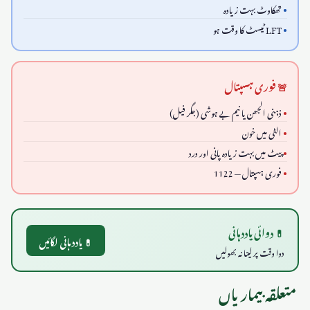
تھکاوٹ بہت زیادہ
LFT ٹیسٹ کا وقت ہو
🚨 فوری ہسپتال
ذہنی الجھن یا نیم بے ہوشی (جگر فیل)
الٹی میں خون
پیٹ میں بہت زیادہ پانی اور درد
فوری ہسپتال — 1122
💊 دوائی یاددہانی
💊 یاددہانی لگائیں
دوا وقت پر لینا نہ بھولیں
متعلقہ بیماریاں