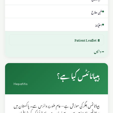
طبی علاج
احتیاط
📄 Patient Leaflet
⬅ واپس
ہیپاٹائٹس کیا ہے؟
Hepatitis
ہیپاٹائٹس جگر کی سوزش ہے — عام طور پر وائرس سے۔ پاکستان میں
ہیپاٹائٹس C دنیا میں سب سے زیادہ ہے — اندازاً ایک کروڑ افراد