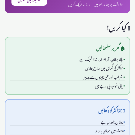
دوا وقت پر لینا نہ بھولیں — روزانہ ٹریک کریں
🚦 کیا کریں؟
🏠 گھر پر سنبھالیں
ہلکا یرقان، آرام اور غذا ٹھیک ہے
ڈاکٹر کی نگرانی میں علاج جاری
شراب اور تلی چیزوں سے پرہیز
پانی خوب پی رہے ہیں
👨‍⚕️ ڈاکٹر کو دکھائیں
یرقان بڑھ رہا ہے
پیٹ میں سوجن یا درد