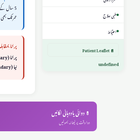
طبی علاج
عمر تک بھی 
احتیاط
پرانا بمقابلہ
📄 Patient Leaflet
پرانا (Primary):
undefined
نیا (Secondary):
💊 دوائی یاددہانی لگائیں
دوا وقت پر لینا نہ بھولیں