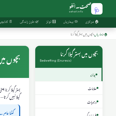
صحت۔انفو
🩺
sehat.info
🏠 مرکزی
🦠 بیماریاں
🧮 ٹولز
🌿 طرزِ زندگی
📄 کتابچے
🏠
›
بیماریاں
›
بچوں میں بستر گیلا کرنا
بچوں میں بستر گیلا کرنا
بچوں میں 
Bedwetting (Enuresis)
جائزہ
علامات
بستر گیلا کرنا ی
گیلا نہیں کرتا 
وجوہات
کتنا عام ہ
طرزِ زندگی