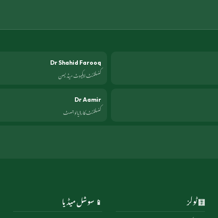
Dr Shahid Farooq
کنسلٹنٹ ایکیوٹ میڈیسن
Dr Aamir
کنسلٹنٹ کارڈیالوجسٹ
🧮 ٹولز
📱 سوشل میڈیا