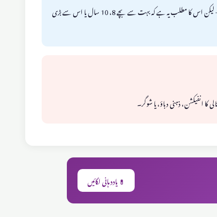
5 سال کے 6 میں سے 1 بچہ باقاعدگی سے بستر گیلا کرتا ہے۔ ہر سال 15٪ بچے خود بخود ٹھیک ہو جاتے ہیں — لیکن اس کا مطلب یہ ہے کہ بہت سے بچے 8، 10 سال یا اس سے بڑی
💊 یاددہانی لگائیں