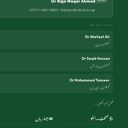
Dr Raja Waqar Ahmad
GP ST3 · GMC · PMDC ·
Shifaara Medical Group
ہماری ماہر ٹیم
Dr Shafqat Ali
کنسلٹنٹ جی پی
Dr Saqib Hassan
کنسلٹنٹ پیڈیاٹریشن
Dr Muhammad Tanveer
کنسلٹنٹ ریسپیریٹری
مکمل ٹیم دیکھیں →
🩺 صحت۔انفو
🦠 بیماریاں