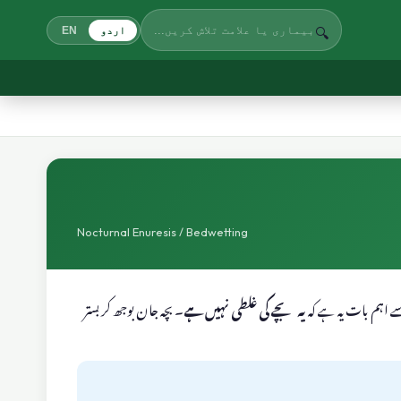
🔍
اردو
EN
Nocturnal Enuresis / Bedwetting
 سے اہم بات یہ ہے کہ
یہ بچے کی غلطی نہیں ہے
۔ بچہ جان بوجھ کر بستر