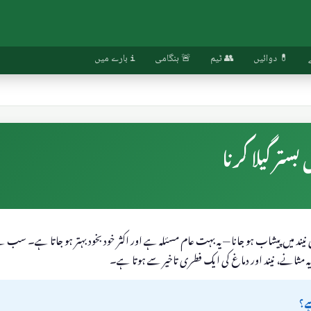
💊 دوائیں
👥 ٹیم
🚨 ہنگامی
ℹ️ بارے میں
بستر گیلا کرنا
عنی نیند میں پیشاب ہو جانا — یہ بہت عام مسئلہ ہے اور اکثر خود بخود بہتر ہو جاتا ہے۔ سب
— یہ مثانے، نیند اور دماغ کی ایک فطری تاخیر سے ہوتا ہے۔
ے؟