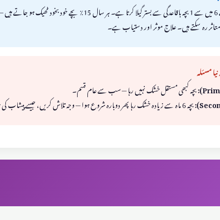
متاثر رہ سکتے ہیں۔ علاج موثر اور دستیاب ہے۔
 نیا مسئلہ
بچہ کبھی مستقل خشک نہیں رہا — سب سے عام قسم۔
بچہ 6 ماہ سے زیادہ خشک رہا پھر دوبارہ شروع ہوا — وجہ تلاش کریں، جیسے پیشاب کی نالی کا انفیکشن، ذہنی دباؤ، یا شوگر۔