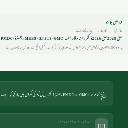
📋 طبی جائزہ
جائزہ لیا
اگلا جائزہ
جائزہ لینے والے
مئی 2025
مئی 2026
ڈاکٹر راجہ وقار احمد · MBBS · GP ST3 · GMC رجسٹرڈ · PMDC
یہ مواد WHO اور بین الاقوامی طبی رہنما اصولوں کے مطابق تیار کیا گیا ہے۔ مکمل لانچ سے پہلے طبی جائزہ جاری ہے۔
🩺
تمام مواد GMC اور PMDC رجسٹرڈ ڈاکٹروں کی ٹیم کی نگرانی میں تیار کیا گیا ہے۔
👨‍⚕️
بانی اور طبی ڈائریکٹر