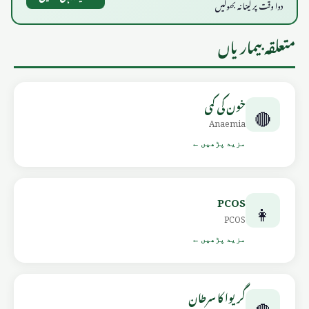
دوا وقت پر لینا نہ بھولیں
متعلقہ بیماریاں
خون کی کمی
🔴
Anaemia
مزید پڑھیں ←
PCOS
👩
PCOS
مزید پڑھیں ←
گریوا کا سرطان
🔴