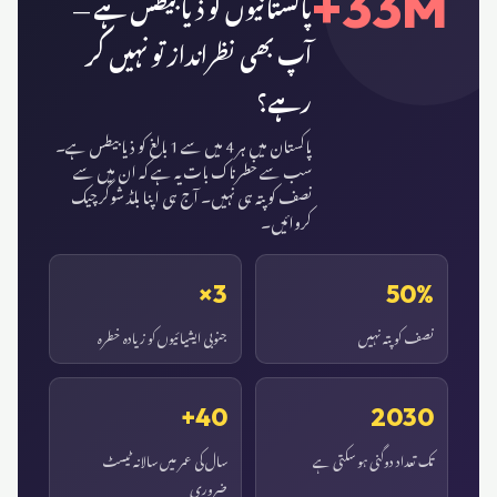
33M+
پاکستانیوں کو ذیابیطس ہے —
آپ بھی نظرانداز تو نہیں کر
رہے؟
پاکستان میں ہر 4 میں سے 1 بالغ کو ذیابیطس ہے۔
سب سے خطرناک بات یہ ہے کہ ان میں سے
نصف کو پتہ ہی نہیں۔ آج ہی اپنا بلڈ شوگر چیک
کروائیں۔
3×
50%
نصف کو پتہ نہیں
جنوبی ایشیائیوں کو زیادہ خطرہ
40+
2030
تک تعداد دوگنی ہو سکتی ہے
سال کی عمر میں سالانہ ٹیسٹ
ضروری