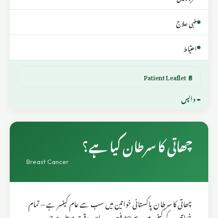
طبی علاج
احتیاط
📄 Patient Leaflet
⬅ واپس
چھاتی کا سرطان کیا ہے؟
Breast Cancer
چھاتی کا سرطان پاکستانی خواتین میں سب سے عام کینسر ہے — تمام
خواتین کے کینسر میں سے 40 فیصد۔ یہ اس وقت ہوتا ہے جب