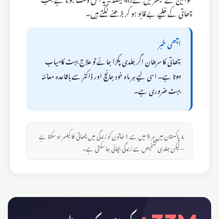
چھاتی کے خلیے بے قابو ہو کر بڑھنے لگتے ہیں۔
اچھی خبر
چھاتی کا سرطان اگر جلدی پکڑا جائے تو علاج بہت کامیاب
ہوتا ہے۔ اسی لیے ہر ماہ خود جانچ اور ڈاکٹر سے باقاعدہ معائنہ
بہت ضروری ہے۔
ℹ️ پاکستان میں ہر 9 میں سے 1 خاتون کو زندگی میں چھاتی کا کینسر ہو سکتا ہے
— لیکن جلدی تشخیص سے زندگی بچائی جا سکتی ہے۔