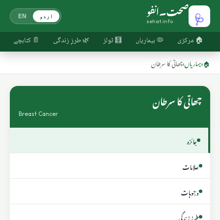
صحت۔انفو
🩺
اردو
EN
sehat.info
🏠 مرکزی
🦠 بیماریاں
🧮 ٹولز
🌿 طرزِ زندگی
📄 کتابچے
🏠
›
بیماریاں
›
چھاتی کا سرطان
چھاتی کا سرطان
Breast Cancer
جائزہ
علامات
وجوہات
طرزِ زندگی