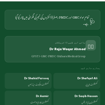
🩺
تمام مواد GMC اور PMDC رجسٹرڈ ڈاکٹروں کی ٹیم کی نگرانی میں تیار کیا گیا
ہے۔
👨‍⚕️
بانی اور طبی ڈائریکٹر
Dr Raja Waqar Ahmad
GP ST3 · GMC · PMDC ·
Shifaara Medical Group
ہماری ماہر ٹیم
Dr Shahid Farooq
Dr Shafqat Ali
کنسلٹنٹ جی پی
کنسلٹنٹ ایکیوٹ میڈیسن
Dr Aamir
Dr Saqib Hassan
کنسلٹنٹ پیڈیاٹریشن
کنسلٹنٹ کارڈیالوجسٹ