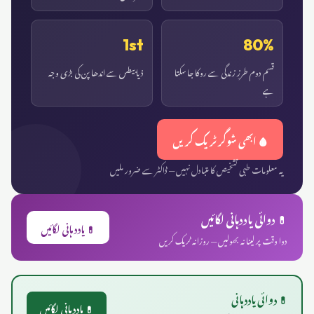
1st
80%
قسم دوم طرزِ زندگی سے روکا جا سکتا
ذیابیطس سے اندھا پن کی بڑی وجہ
ہے
🩸 ابھی شوگر ٹریک کریں
یہ معلومات طبی تشخیص کا متبادل نہیں — ڈاکٹر سے ضرور ملیں
💊 دوائی یاددہانی لگائیں
💊 یاددہانی لگائیں
دوا وقت پر لینا نہ بھولیں — روزانہ ٹریک کریں
💊 دوائی یاددہانی
💊 یاددہانی لگائیں