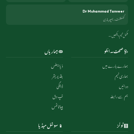
Dr Muhammad Tanveer
کنسلٹنٹ ریسپیریٹری
مکمل ٹیم دیکھیں →
🩺 صحت۔انفو
🦠 بیماریاں
ہمارے بارے میں
ذیابیطس
ہماری ٹیم
بلڈ پریشر
دوائیں
ڈینگی
ہم سے رابطہ
تپ دق
ہیپاٹائٹس
🧮 ٹولز
📱 سوشل میڈیا