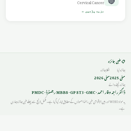
Cervical Cancer
مزید پڑھیں ←
📋 طبی جائزہ
جائزہ لیا
اگلا جائزہ
مئی 2025
مئی 2026
جائزہ لینے والے
ڈاکٹر راجہ وقار احمد · MBBS · GP ST3 · GMC رجسٹرڈ · PMDC
یہ مواد WHO اور بین الاقوامی طبی رہنما اصولوں کے مطابق تیار کیا گیا ہے۔ مکمل لانچ سے پہلے طبی جائزہ جاری
ہے۔