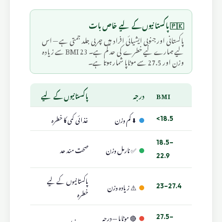
🇵🇰 پاکستانیوں کے لیے خاص بات
پاکستانی اور جنوبی ایشیائی افراد میں چربی جلد جمتی ہے — اس
لیے ہمارے لیے خطرے کی حد کم ہے۔ BMI 23 سے زیادہ
وزن اور 27.5 سے موٹاپا شمار ہوتا ہے۔
BMI
درجہ
پاکستانیوں کے لیے
⬇️ کم وزن
غذائی کمی کا خطرہ
<18.5
18.5–
✅ نارمل وزن
صحت مند حد
22.9
پاکستانیوں کے لیے
⚠️ زیادہ وزن
23–27.4
خطرہ
🔴 موٹاپا — درجہ
27.5–