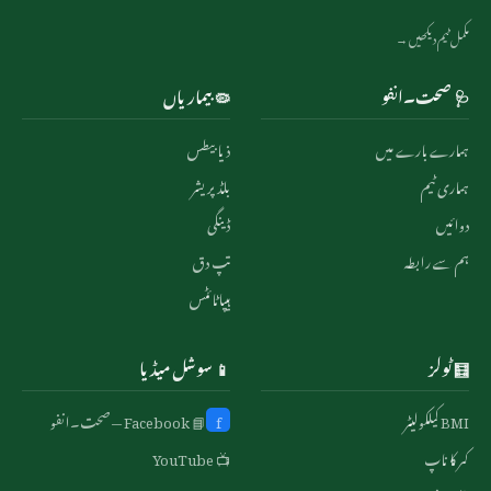
مکمل ٹیم دیکھیں →
🩺 صحت۔انفو
🦠 بیماریاں
ہمارے بارے میں
ذیابیطس
ہماری ٹیم
بلڈ پریشر
دوائیں
ڈینگی
ہم سے رابطہ
تپ دق
ہیپاٹائٹس
🧮 ٹولز
📱 سوشل میڈیا
BMI کیلکولیٹر
f
📘 Facebook — صحت۔انفو
کمر کا ناپ
📺 YouTube