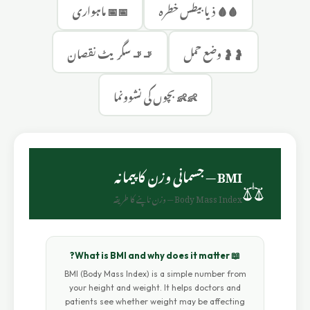
🩸
🩸 ذیابیطس خطرہ
📅
📅 ماہواری
🤰
🤰 وضع حمل
🚬
🚬 سگریٹ نقصان
👶
👶 بچوں کی نشوونما
⚖️
BMI — جسمانی وزن کا پیمانہ
Body Mass Index — وزن ناپنے کا طریقہ
📖 What is BMI and why does it matter?
BMI (Body Mass Index) is a simple number from
your height and weight. It helps doctors and
patients see whether weight may be affecting