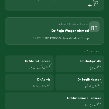
🩺
ہے۔
👨‍⚕️
بانی اور طبی ڈائریکٹر
Dr Raja Waqar Ahmad
GP ST3 · GMC · PMDC ·
Shifaara Medical Group
ہماری ماہر ٹیم
Dr Shahid Farooq
Dr Shafqat Ali
کنسلٹنٹ جی پی
کنسلٹنٹ ایکیوٹ میڈیسن
Dr Aamir
Dr Saqib Hassan
کنسلٹنٹ پیڈیاٹریشن
کنسلٹنٹ کارڈیالوجسٹ
Dr Muhammad Tanveer
کنسلٹنٹ ریسپیریٹری