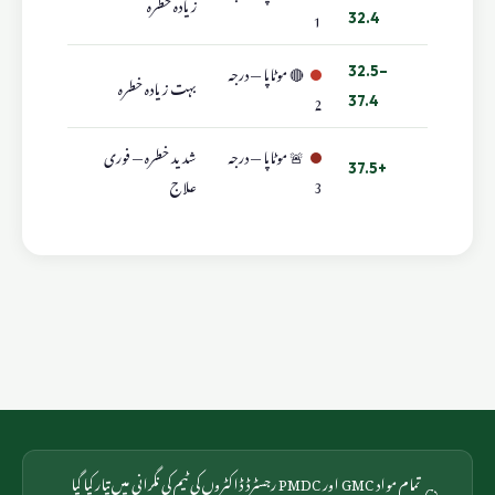
زیادہ خطرہ
1
32.4
🔴 موٹاپا — درجہ
32.5–
بہت زیادہ خطرہ
2
37.4
🚨 موٹاپا — درجہ
شدید خطرہ — فوری
37.5+
3
علاج
تمام مواد GMC اور PMDC رجسٹرڈ ڈاکٹروں کی ٹیم کی نگرانی میں تیار کیا گیا