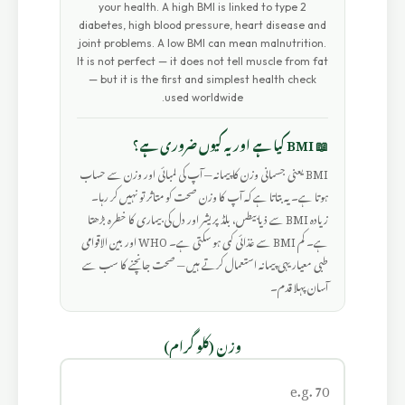
your health. A high BMI is linked to type 2
diabetes, high blood pressure, heart disease and
joint problems. A low BMI can mean malnutrition.
It is not perfect — it does not tell muscle from fat
— but it is the first and simplest health check
used worldwide.
📖 BMI کیا ہے اور یہ کیوں ضروری ہے؟
BMI یعنی جسمانی وزن کا پیمانہ — آپ کی لمبائی اور وزن سے حساب
ہوتا ہے۔ یہ بتاتا ہے کہ آپ کا وزن صحت کو متاثر تو نہیں کر رہا۔
زیادہ BMI سے ذیابیطس، بلڈ پریشر اور دل کی بیماری کا خطرہ بڑھتا
ہے۔ کم BMI سے غذائی کمی ہو سکتی ہے۔ WHO اور بین الاقوامی
طبی معیار یہی پیمانہ استعمال کرتے ہیں — صحت جانچنے کا سب سے
آسان پہلا قدم۔
وزن (کلو گرام)