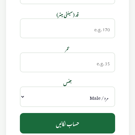
قد (سینٹی میٹر)
عمر
جنس
حساب لگائیں