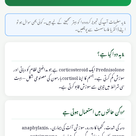
ℹ️ یہ معلومات آپ کی تجویز کردہ دوا کو بہتر سمجھنے کے لیے ہیں۔ کوئی بھی سوال ہو تو
اپنے ڈاکٹر یا فارماسسٹ سے پوچھیں۔
ℹ️
یہ دوا کیا ہے؟
Prednisolone ایک corticosteroid ہے جو مدافعتی نظام کو دباتی اور
سوزش کم کرتی ہے۔ جسم کا اپنا cortisol ہارمون کی مصنوعی شکل — بہت
سی شرائط میں تیزی سے سوزش قابو کرتی ہے۔
✅
کن حالتوں میں استعمال ہوتی ہے
دمہ کی شدت، گٹھیا کا دورہ، سوزشی آنت کی بیماری، anaphylaxis،
croup، کان کی سوزش، گردے کی بیماریاں، autoimmune