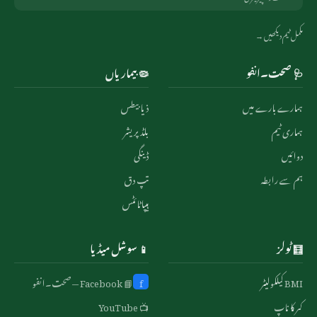
مکمل ٹیم دیکھیں →
🩺 صحت۔انفو
🦠 بیماریاں
ہمارے بارے میں
ذیابیطس
ہماری ٹیم
بلڈ پریشر
دوائیں
ڈینگی
ہم سے رابطہ
تپ دق
ہیپاٹائٹس
🧮 ٹولز
📱 سوشل میڈیا
BMI کیلکولیٹر
f
📘 Facebook — صحت۔انفو
کمر کا ناپ
📺 YouTube