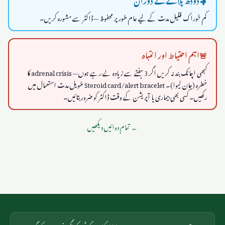
کم خوراک قلیل مدت کے لیے عام طور پر محفوظ — ڈاکٹر سے مشورہ کریں۔
🚨
اہم احتیاط اور انتباہ
کبھی اچانک بند نہ کریں اگر 3 ہفتے سے زیادہ لے رہے ہوں — adrenal crisis کا
خطرہ (جان لیوا)۔ Steroid card/alert bracelet طویل مدت استعمال میں
رکھیں۔ کسی بھی بیماری یا آپریشن کے وقت ڈاکٹر کو ضرور بتائیں۔
←
تمام دوائیں دیکھیں