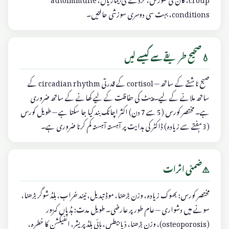
conditions، بہت سی دوسری سوزشی حالتیں۔
💧
صحیح طریقے سے کیسے لیں
صبح ناشتے کے ساتھ — cortisol کے قدرتی circadian rhythm کے
ساتھ ملانے کے لیے۔ پیٹ کی حفاظت کے لیے کھانے کے ساتھ ضروری
ہے۔ مختصر کورس (5 سے 7 دن) اکثر اچانک بند کیا جا سکتا ہے — طویل کورس
(3 ہفتے سے زیادہ) ڈاکٹر کی ہدایت پر آہستہ آہستہ کم کرنا ضروری ہے۔
⚠️
ضمنی اثرات
مختصر کورس: بھوک زیادہ، وزن بڑھنا، موڈ تبدیل، نیند خراب، بلڈ شوگر بڑھنا،
سونے میں دشواری — عام طور پر عارضی۔ طویل مدت: ہڈیاں کمزور
(osteoporosis)، وزن بڑھنا، ذیابیطس، ہائی بلڈ پریشر، انفیکشن کا خطرہ،