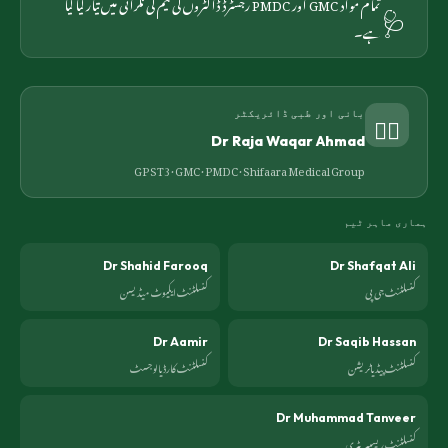
🩺
تمام مواد GMC اور PMDC رجسٹرڈ ڈاکٹروں کی ٹیم کی نگرانی میں تیار کیا گیا
ہے۔
👨‍⚕️
بانی اور طبی ڈائریکٹر
Dr Raja Waqar Ahmad
GP ST3 · GMC · PMDC ·
Shifaara Medical Group
ہماری ماہر ٹیم
Dr Shahid Farooq
Dr Shafqat Ali
کنسلٹنٹ جی پی
کنسلٹنٹ ایکیوٹ میڈیسن
Dr Aamir
Dr Saqib Hassan
کنسلٹنٹ پیڈیاٹریشن
کنسلٹنٹ کارڈیالوجسٹ
Dr Muhammad Tanveer
کنسلٹنٹ ریسپیریٹری