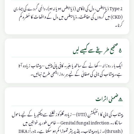
Type 2 ذیابیطس، دل کی ناکامی (ذیابیطس ہو یا نہ ہو)، دائمی گردے کی بیماری
(CKD) میں گردوں کی حفاظت، ذیابیطس میں دل کے واقعات کا خطرہ کم
کرنا۔
💧
صحیح طریقے سے کیسے لیں
ایک بار روزانہ — کھانے کے ساتھ یا بغیر۔ کافی پانی پیئیں — پیشاب زیادہ آتا
ہے۔ پیشاب کی نالی کی صفائی کے لیے ہر روز اچھی طرح نہائیں۔
⚠️
ضمنی اثرات
پیشاب کی نالی کا انفیکشن (UTI) — زیادہ گلوکوز نکلنے سے بیکٹیریا کے لیے ماحول
سازگار۔ Genital fungal infection — خاص طور پر خواتین میں
(thrush)۔ زیادہ پیشاب۔ بلڈ پریشر تھوڑا کم ہو سکتا ہے۔ نادراً: DKA