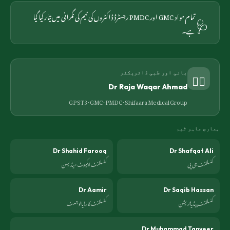
🩺
تمام مواد GMC اور PMDC رجسٹرڈ ڈاکٹروں کی ٹیم کی نگرانی میں تیار کیا گیا
ہے۔
👨‍⚕️
بانی اور طبی ڈائریکٹر
Dr Raja Waqar Ahmad
GP ST3 · GMC · PMDC ·
Shifaara Medical Group
ہماری ماہر ٹیم
Dr Shahid Farooq
Dr Shafqat Ali
کنسلٹنٹ جی پی
کنسلٹنٹ ایکیوٹ میڈیسن
Dr Aamir
Dr Saqib Hassan
کنسلٹنٹ پیڈیاٹریشن
کنسلٹنٹ کارڈیالوجسٹ
Dr Muhammad Tanveer