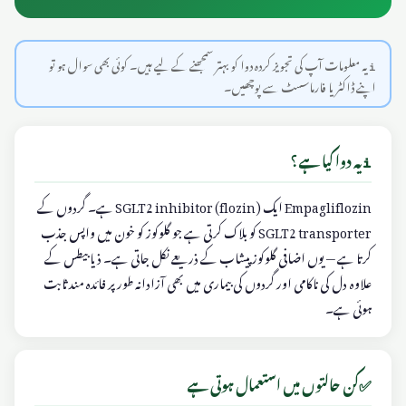
ℹ️ یہ معلومات آپ کی تجویز کردہ دوا کو بہتر سمجھنے کے لیے ہیں۔ کوئی بھی سوال ہو تو
اپنے ڈاکٹر یا فارماسسٹ سے پوچھیں۔
ℹ️
یہ دوا کیا ہے؟
Empagliflozin ایک SGLT2 inhibitor (flozin) ہے۔ گردوں کے
SGLT2 transporter کو بلاک کرتی ہے جو گلوکوز کو خون میں واپس جذب
کرتا ہے — یوں اضافی گلوکوز پیشاب کے ذریعے نکل جاتی ہے۔ ذیابیطس کے
علاوہ دل کی ناکامی اور گردوں کی بیماری میں بھی آزادانہ طور پر فائدہ مند ثابت
ہوئی ہے۔
✅
کن حالتوں میں استعمال ہوتی ہے