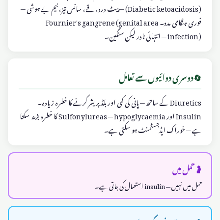
(Diabetic ketoacidosis) — پیٹ درد، قے، سانس تیز، نیم بے ہوشی —
فوری ہنگامی مدد۔ Fournier's gangrene (genital area
infection) — انتہائی نادر لیکن سنگین۔
🔄
دوسری دوائیوں سے تعامل
Diuretics کے ساتھ — پانی کی کمی اور بلڈ پریشر گرنے کا خطرہ زیادہ۔
Insulin اور Sulfonylureas — hypoglycaemia کا خطرہ بڑھ سکتا
ہے — خوراک ایڈجسٹمنٹ ہو سکتی ہے۔
🤰
حمل میں
حمل میں نہیں — insulin استعمال کی جاتی ہے۔