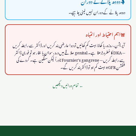
🤱
دودھ پلانے کے دوران
دودھ پلانے کے دوران نہیں لینی چاہیے۔
🚨
اہم احتیاط اور انتباہ
آپریشن، روزہ، یا کھانا بہت کم کھائیں تو دوا عارضی بند کریں اور ڈاکٹر سے رابطہ کریں
— DKA کا خطرہ بڑھتا ہے۔ genital علاقے میں درد، سوجن یا بخار ہو تو فوری ڈاکٹر
سے رابطہ کریں — Fournier's gangrene نادراً لیکن سنگین ہے۔ گردے کی
فنکشن eGFR بہت کم ہو تو ڈاکٹر بند کریں گے۔
←
تمام دوائیں دیکھیں