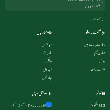
کنسلٹنٹ ریسپیریٹری
مکمل ٹیم دیکھیں →
🩺 صحت۔انفو
🦠 بیماریاں
ہمارے بارے میں
ذیابیطس
ہماری ٹیم
بلڈ پریشر
دوائیں
ڈینگی
ہم سے رابطہ
تپ دق
ہیپاٹائٹس
🧮 ٹولز
📱 سوشل میڈیا
BMI کیلکولیٹر
f
📘 Facebook — صحت۔انفو