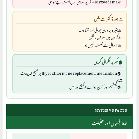
Myxoedema — شدید سردی، دل آہستہ، بے ہوشی
⚠️ جلد ڈاکٹر سے ملیں
بغیر وجہ وزن تبدیلی اور تھکاوٹ
گردن میں سوجن یا گلٹی
1 سال سے ٹیسٹ نہیں ہوا
🏠 گھر پر نگرانی کریں
thyroid hormone replacement medication ہر صبح خالی پیٹ
لیں
کیلشیم اور آئرن دوا کے 4 گھنٹے بعد لیں
MYTHS VS FACTS
غلط فہمیاں اور حقیقت