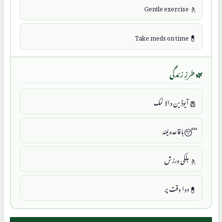
🚶
Gentle exercise
💊
Take meds on time
🌿 طرزِ زندگی
🧂
آیوڈین والا نمک
😴
باقاعدہ نیند
🚶
ہلکی ورزش
💊
دوا وقت پر