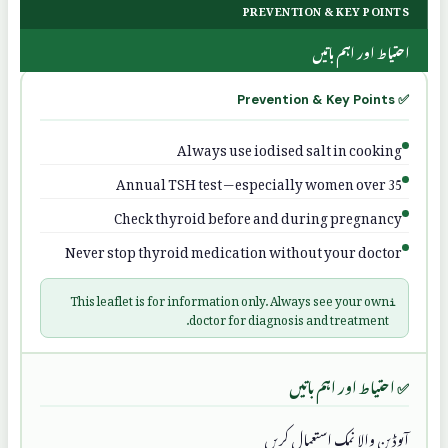
PREVENTION & KEY POINTS
احتیاط اور اہم باتیں
✅ Prevention & Key Points
Always use iodised salt in cooking
Annual TSH test — especially women over 35
Check thyroid before and during pregnancy
Never stop thyroid medication without your doctor
This leaflet is for information only. Always see your own
ℹ️
doctor for diagnosis and treatment.
✅ احتیاط اور اہم باتیں
آیوڈین والا نمک استعمال کریں