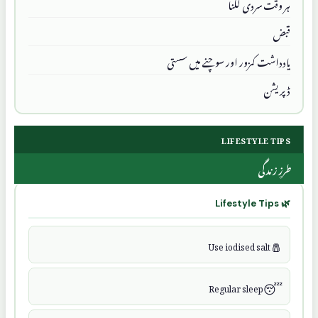
ہر وقت سردی لگنا
قبض
یادداشت کمزور اور سوچنے میں سستی
ڈپریشن
LIFESTYLE TIPS
طرزِ زندگی
🌿 Lifestyle Tips
🧂
Use iodised salt
😴
Regular sleep