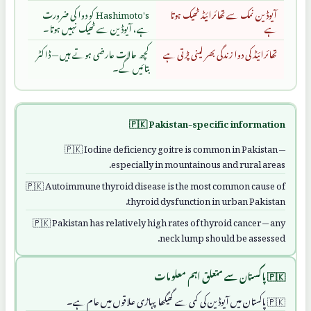
آیوڈین نمک سے تھائرائیڈ ٹھیک ہوتا
Hashimoto's کو دوا کی ضرورت
ہے
ہے، آیوڈین سے ٹھیک نہیں ہوتا۔
تھائرائیڈ کی دوا زندگی بھر لینی پڑتی ہے
کچھ حالات عارضی ہوتے ہیں — ڈاکٹر
بتائیں گے۔
🇵🇰 Pakistan-specific information
Iodine deficiency goitre is common in Pakistan —
especially in mountainous and rural areas.
Autoimmune thyroid disease is the most common cause of
thyroid dysfunction in urban Pakistan.
Pakistan has relatively high rates of thyroid cancer — any
neck lump should be assessed.
🇵🇰 پاکستان سے متعلق اہم معلومات
پاکستان میں آیوڈین کی کمی سے گھیگھا پہاڑی علاقوں میں عام ہے۔