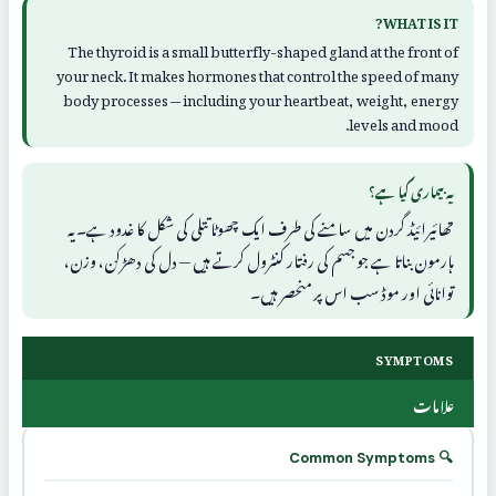
WHAT IS IT?
The thyroid is a small butterfly-shaped gland at the front of
your neck. It makes hormones that control the speed of many
body processes — including your heartbeat, weight, energy
levels and mood.
یہ بیماری کیا ہے؟
تھائیرائیڈ گردن میں سامنے کی طرف ایک چھوٹا تتلی کی شکل کا غدود ہے۔ یہ
ہارمون بناتا ہے جو جسم کی رفتار کنٹرول کرتے ہیں — دل کی دھڑکن، وزن،
توانائی اور موڈ سب اس پر منحصر ہیں۔
SYMPTOMS
علامات
🔍 Common Symptoms