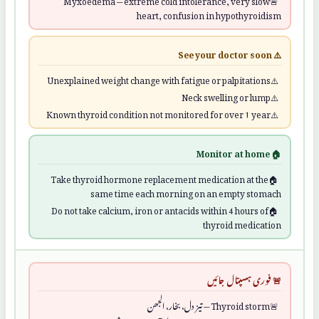
heart, confusion in hypothyroidism
⚠️ See your doctor soon
Unexplained weight change with fatigue or palpitations
Neck swelling or lump
Known thyroid condition not monitored for over 1 year
🏠 Monitor at home
Take thyroid hormone replacement medication at the
same time each morning on an empty stomach
Do not take calcium, iron or antacids within 4 hours of
thyroid medication
🚨 فوری ہسپتال جائیں
Thyroid storm — تیز دل، بخار، الجھن