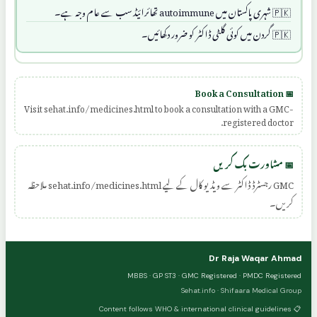
شہری پاکستان میں autoimmune تھائرائیڈ سب سے عام وجہ ہے۔
گردن میں کوئی گلٹی ڈاکٹر کو ضرور دکھائیں۔
📅 Book a Consultation
Visit sehat.info/medicines.html to book a consultation with a GMC-
registered doctor.
📅 مشاورت بک کریں
GMC رجسٹرڈ ڈاکٹر سے ویڈیو کال کے لیے sehat.info/medicines.html ملاحظہ
کریں۔
Dr Raja Waqar Ahmad
MBBS · GP ST3 · GMC Registered · PMDC Registered
Sehat.info · Shifaara Medical Group
📋 Content follows WHO & international clinical guidelines