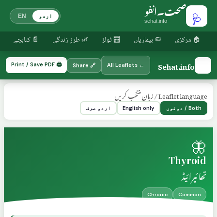
صحت۔انفو
🩺
اردو
EN
sehat.info
🏠 مرکزی
🦠 بیماریاں
🧮 ٹولز
🌿 طرزِ زندگی
📄 کتابچے
🩺
Sehat.info
🖨️ Print / Save PDF
← All Leaflets
🔗 Share
Leaflet language / زبان منتخب کریں
Both / دونوں
English only
اردو صرف
🦋
Thyroid
تھائیرائیڈ
Chronic
Common