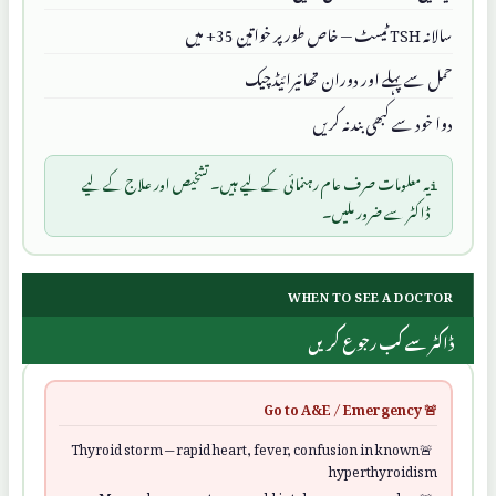
سالانہ TSH ٹیسٹ — خاص طور پر خواتین 35+ میں
حمل سے پہلے اور دوران تھائیرائیڈ چیک
دوا خود سے کبھی بند نہ کریں
ℹ️
یہ معلومات صرف عام رہنمائی کے لیے ہیں۔ تشخیص اور علاج کے لیے
ڈاکٹر سے ضرور ملیں۔
WHEN TO SEE A DOCTOR
ڈاکٹر سے کب رجوع کریں
🚨 Go to A&E / Emergency
Thyroid storm — rapid heart, fever, confusion in known
hyperthyroidism
Myxoedema — extreme cold intolerance, very slow