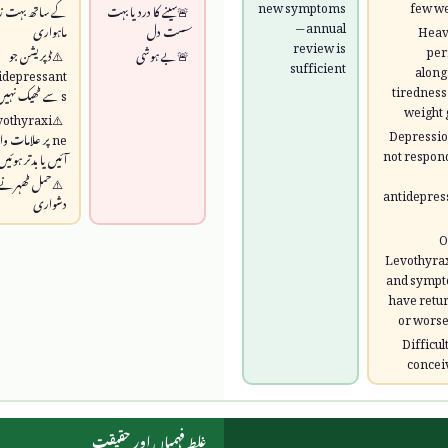
new symptoms
few w
سینے کا درد یا بہت
کے ساتھ بہت زی
— annual
Heav
سست دل
ماہواری
review is
per
بے ہوشی
ڈپریشن جو
sufficient
along
idepressant
tiredness
s سے ٹھیک نہیں ہوا
weight 
vothyraxi
Depressi
ne پر علامات و
not respon
آئیں یا بدتر ہوئیں
حمل ٹھہرنے 
antidepres
دشواری
O
Levothyra
and symp
have retu
or wors
Difficul
concei
غلط فہمیاں اور حقیقت