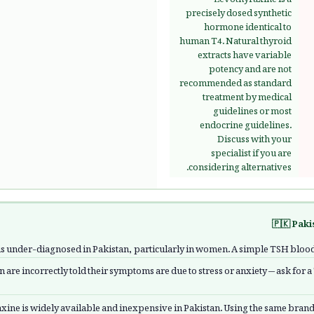
precisely dosed synthetic
hormone identical to
human T4. Natural thyroid
extracts have variable
potency and are not
recommended as standard
treatment by medical
guidelines or most
endocrine guidelines.
Discuss with your
specialist if you are
considering alternatives.
🇵🇰 Paki
is under-diagnosed in Pakistan, particularly in women. A simple TSH blood 
re incorrectly told their symptoms are due to stress or anxiety — ask for 
ine is widely available and inexpensive in Pakistan. Using the same brand 