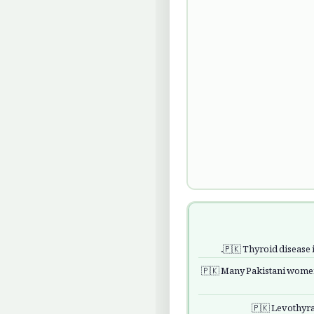
Thyroid disease 
Many Pakistani women a
Levothyrax