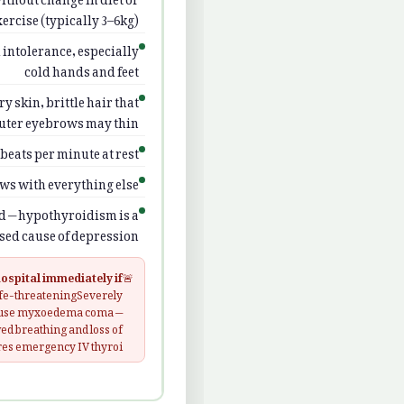
xercise (typically 3–6kg)
d intolerance, especially
cold hands and feet
y skin, brittle hair that
 outer eyebrows may thin
 beats per minute at rest
ows with everything else
 — hypothyroidism is a
ed cause of depression
hospital immediately if:
🚨
fe-threateningSeverely
cause myxoedema coma —
ed breathing and loss of
res emergency IV thyroi