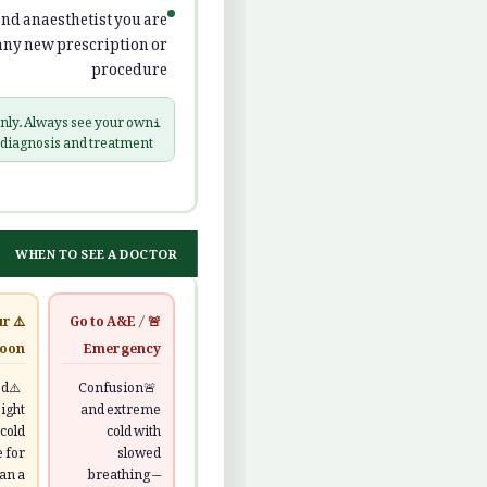
and anaesthetist you are
any new prescription or
procedure
 only. Always see your own
ℹ️
 diagnosis and treatment.
WHEN TO SEE A DOCTOR
ur
🚨 Go to A&E /
soon
Emergency
ed
Confusion
ight
and extreme
 cold
cold with
 for
slowed
an a
breathing —