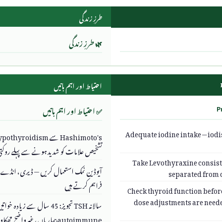
طرزِ زندگی
🌿 طرزِ زندگی
احتیاط اور اہم باتیں
✅ احتیاط اور اہم باتیں
Adequate iodine intake — iodis
تشخیص علامات کو شدید ہونے سے پہلے روکت
Take Levothyraxine consiste
آیوڈین نمک استعمال کریں — ڈیری، انڈے ا
separated from c
فراہم کرتے ہیں
Check thyroid function befo
dose adjustments are needed
سالانہ TSH تجویز: 45 سال سے زی
autoimmune بیماریاں، غیرواضح تھکاوٹ یا وزن