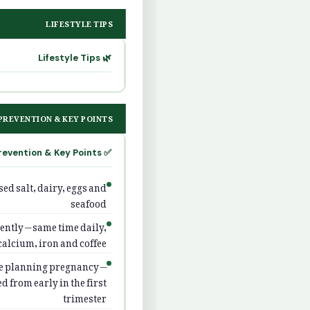
LIFESTYLE TIPS
🌿 Lifestyle Tips
PREVENTION & KEY POINTS
✅ Prevention & Key Points
ed salt, dairy, eggs and
seafood
ntly — same time daily,
alcium, iron and coffee
re planning pregnancy —
 from early in the first
trimester