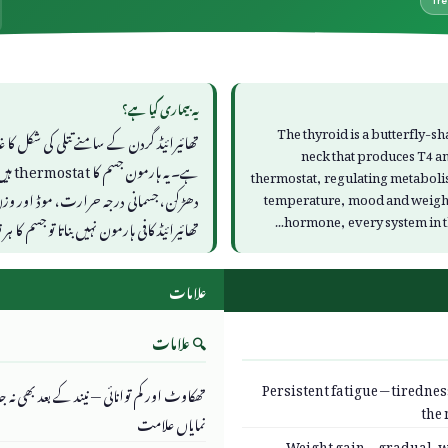
Tre
یہ بیماری کیا ہے؟
The thyroid is a butterfly-sh
neck that produces T4 a
ہے۔ یہ 
thermostat, regulating metaboli
temperature, mood and weight.
دھڑکن، جسمانی درجہ حرارت، موڈ اور و
hormone, every system in 
تھائیرائیڈ کافی ہارمون نہیں بناتا تو جسم ک
علامات
🔍 علامات
Persistent fatigue — tirednes
تھکاوٹ اور کم توانائی — نیند کے بعد بھی
the
نمایاں علامت
Weight gain — gradual, w