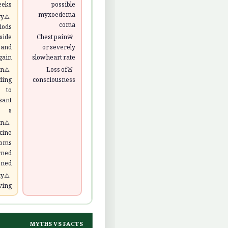
eeks
possible
myxoedema
y
coma
iods
side
Chest pain
 and
or severely
gain
slow heart rate
on
Loss of
ding
consciousness
to
sant
s
n
xine
toms
rned
ened
ty
ving
MYTHS VS FACTS