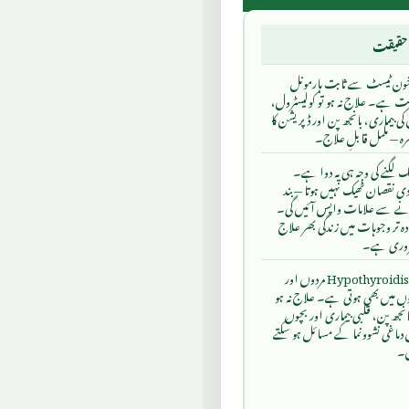
حقیقت
خون ٹیسٹ سے ثابت ہارمونل
ت ہے۔ علاج نہ ہو تو کولیسٹرول،
کی بیماری، بانجھ پن اور ڈپریشن کا
ہ — مکمل قابلِ علاج۔
ک لگنے کی وجہ ہی یہ دوا ہے۔
ادی نقصان ٹھیک نہیں ہوتا — بند
ے سے علامات واپس آئیں گی۔
دہ تر وجوہات میں زندگی بھر علاج
وری ہے۔
Hypothyroidism مردوں اور
ں میں بھی ہوتی ہے۔ علاج نہ ہو
بانجھ پن، قلبی بیماری اور بچوں
 دماغی نشوونما کے مسائل ہو سکتے
ں۔