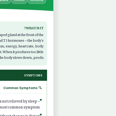
atable
Chronic
Hormonal
WHAT IS IT?
aped gland at the front of the
nd T3 hormones — the body's
sm, energy, heart rate, body
 When it produces too little
the body slows down, produ…
SYMPTOMS
🔍 Common Symptoms
s not relieved by sleep —
 most common symptom
ithout change in diet or