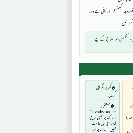
ں۔ تشخیص اور علاج کے لیے
🏠 گھر پر نگرانی
کریں
ے
مستقل
Levothyraxine
نا یا
خوراک پر اچھی طرح
قابو، کوئی نئی علامت
نہیں — سالانہ جائزہ
وزن