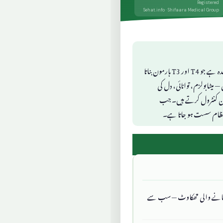
Registered
Sehat.info · Shifaara Medical Group
تھائیرائیڈ گردن کے سامنے تتلی کی شکل کا غدہ ہے جو T4 اور T3 ہارمون بناتا
ہارمون جسم کا thermostat ہیں — میٹابولزم، توانائی، دل کی
زن کنٹرول کرتے ہیں۔ جب
ا ہر نظام سست ہو جاتا ہے۔
 نہ جانے والی تھکاوٹ — سب سے