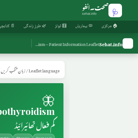
صحت۔انفو
🩺
sehat.info
🏠 مرکزی
🦠 بیماریاں
🧮 ٹولز
🌿 طرزِ زندگی
📄 کتابچے
🩺
Sehat.info
Hypothyroidism — Patient Information Leaflet
Leaflet language / زبان منتخب کریں
🦋
othyroidism
کم فعال تھائیرائیڈ