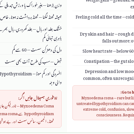
وزن بڑھنا — بغیر خوراک یا ورزش تبدیلی کے، عام 
e
Feeling cold all the time — col
ہمیشہ ٹھنڈ لگنا — ٹھنڈ برداشت نہ ہونا، خاص
خشک جلد اور بال — جلد کھردری، بال بھرتے
Dry skin and hair — rough dr
باہری تہائی کم
falls out more;
دل کی دھڑکن سست — 60 سے کم
Slow heart rate — below 60
Constipation — the gut sl
قبض — سب کی طرح آنت بھی سست
Depression and low mood
common, often unrecognis
والی وجہ
Go to 
🚨
فوری ہسپتال جائیں اگر:
Myxoedema coma — rare but li
untreated hypothyroidism can 
Myxoedema Coma — نادر
extreme cold, confusion, slow
consciousness. Requi
ٹھنڈ، الجھن، سانس سست اور بے ہوشی۔ فوری 