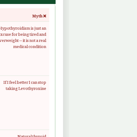
❌ Myth
Hypothyroidism is just an
excuse for being tired and
verweight — it is not a real
medical condition
If I feel better I can stop
taking Levothyroxine
Natural thyroid