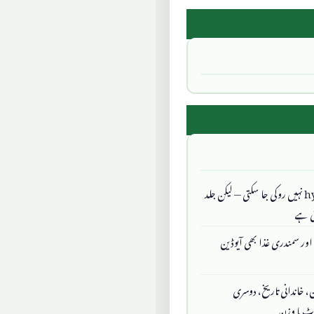
Hashimoto's سے hypothyroidism نہیں روکی جا سکتی — لیکن جلد
ی ہے
ور سمندری غذا بھی آیوڈین
ادہ خواتین، خاندانی تاریخ، دوسری