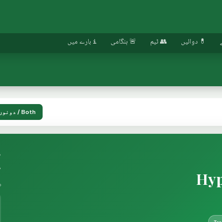
💊 دوائیں
👥 ٹیم
🚨 ہنگامی
ℹ️ بارے میں
Both / دونوں
fo
ص
Hyp
o