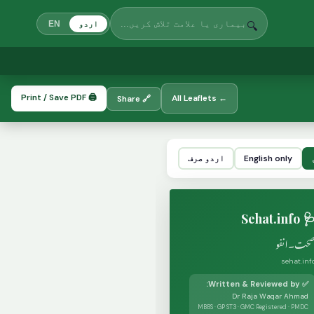
🔍
اردو
EN
🖨️ Print / Save PDF
← All Leaflets
🔗 Share
English only
اردو صرف
🩺 Sehat.in
حت۔انفو
sehat.inf
✅ Written & Reviewed by:
Dr Raja Waqar Ahmad
MBBS · GP ST3 · GMC Registered · PMDC