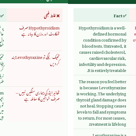
✅ Fact
❌ غلط فہمی
✅ 
Hypothyroidism is a well-
Hypothyroidism صرف
یہ 
defined hormonal
تھکاوٹ اور وزن کا بہانہ ہے
حال
o
condition confirmed by
دل 
blood tests. Untreated, it
خطر
causes raised cholesterol,
ٹھیک لگے تو Levothyraxine بند
ٹھی
cardiovascular risk,
کر دیں
بنی
infertility and depression.
کرن
It is entirely treatable.
زیا
The reason you feel better
ضر
is because Levothyraxine
تھائیرائیڈ کی بیماری سنگین نہیں —
is working. The underlying
صرف خواتین کا معاملہ ہے
بچو
thyroid gland damage does
تو 
not heal. Stopping causes
میں
levels to fall and symptoms
ہی
to return. For most causes,
treatment is lifelong.
Levothyraxine is a