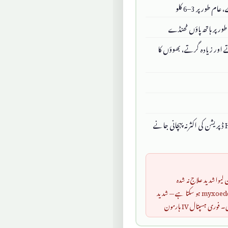
طور پر 3–6 کلو
 طور پر ہاتھ پاؤں ٹھنڈے
 اور زیادہ گرتے، بھوؤں کا
افسردگی اور کم موڈ — Hypothyroidism ڈپریشن کی اکثر نہ پہچانی جانے
 لیکن جان لیواشدید علاج نہ شدہ
hypothyroidism سے myxoedema coma ہو سکتا ہے — شدید
ہسپتال IV ہارمون