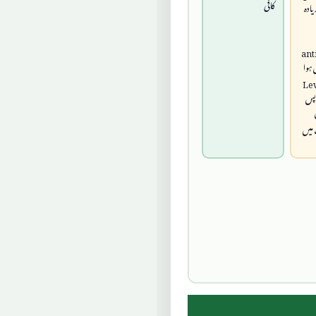
کافی
ادہ
ant
Le
اپس
میں