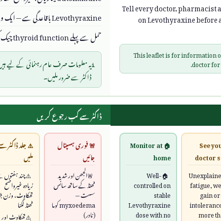
Tell every doctor, pharmacist 
Levothyraxine باقاعدگی سے — ایک وقت پر، کیلشیم اور کافی سے دور
on Levothyraxine before 
حمل سے پہلے thyroid function چیک کروائیں
This leaflet is for information
ℹ️
یہ معلومات صرف عام رہنمائی کے لیے ہی
doctor for
ڈاکٹر سے ضرور ملیں۔
ڈاکٹر سے کب رجوع کریں
⚠️ See yo
🏠 Monitor at
🚨 فوری ہسپتال
⚠️ جلد ڈاکٹر سے
doctor 
home
جائیں
ملیں
Unexplain
Well-
الجھن اور شدید
چند ہفتوں س
fatigue, we
controlled on
ٹھنڈ کے ساتھ سانس
زیادہ غیرواضح
gain or
stable
سست —
تھکاوٹ، وزن بڑھ
intolerance
Levothyraxine
myxoedema کوما
ٹھنڈ لگنا
more th
dose with no
(نادر)
تھکاوٹ اور 