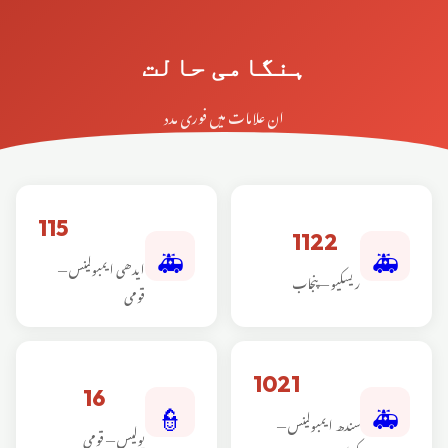
ہنگامی حالت
ان علامات میں فوری مدد
115
🚑
🚑
1122
ایدھی ایمبولینس —
ریسکیو — پنجاب
قومی
1021
👮
🚑
16
سندھ ایمبولینس —
پولیس — قومی