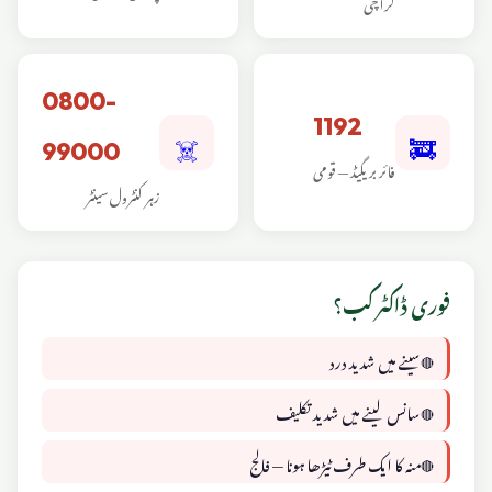
کراچی
0800-
☠️
🚒
1192
99000
فائر بریگیڈ — قومی
زہر کنٹرول سینٹر
فوری ڈاکٹر کب؟
سینے میں شدید درد
سانس لینے میں شدید تکلیف
منہ کا ایک طرف ٹیڑھا ہونا — فالج